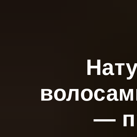
Нату
волосами
— п