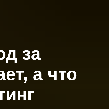
од за
ет, а что
тинг