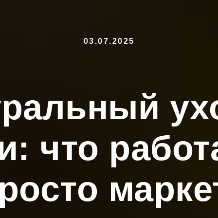
03.07.2025
ральный ух
: что работа
росто марке