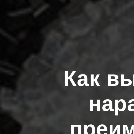
Как в
нар
преим