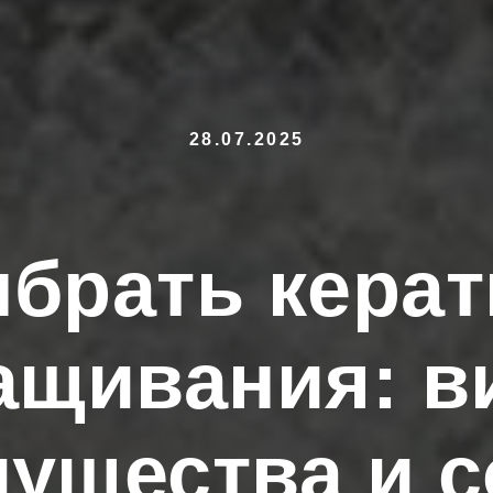
28.07.2025
ыбрать керат
ащивания: в
ущества и 