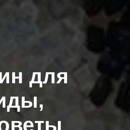
ин для
иды,
советы